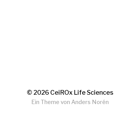
© 2026
CeiROx Life Sciences
Ein Theme von
Anders Norén